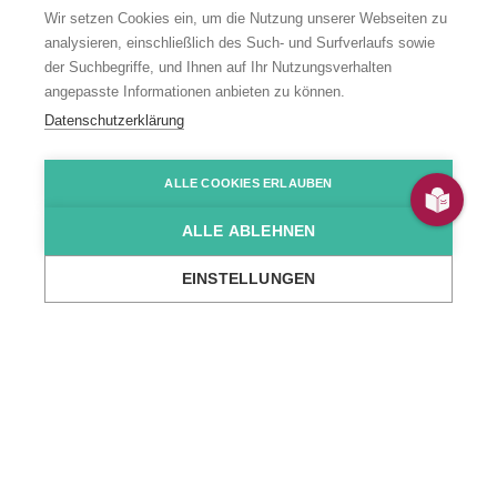
Wir setzen Cookies ein, um die Nutzung unserer Webseiten zu
analysieren, einschließlich des Such- und Surfverlaufs sowie
der Suchbegriffe, und Ihnen auf Ihr Nutzungsverhalten
Unsere
angepasste Informationen anbieten zu können.
Datenschutzerklärung
medizinischen
ALLE COOKIES ERLAUBEN
Angebote
ALLE ABLEHNEN
EINSTELLUNGEN
Startseite
Wir über uns
Standorte
Gesundheit & Medizin
Alle Standorte im Bereich
Gesundheit & Medizin
Durch einen Klick auf unsere interaktive Karte