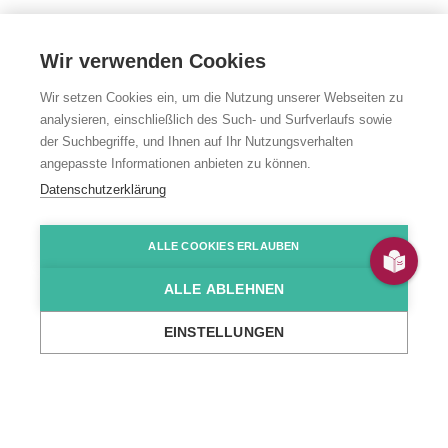
Wir verwenden Cookies
Wir setzen Cookies ein, um die Nutzung unserer Webseiten zu
analysieren, einschließlich des Such- und Surfverlaufs sowie
Unsere
der Suchbegriffe, und Ihnen auf Ihr Nutzungsverhalten
angepasste Informationen anbieten zu können.
Angebote
Datenschutzerklärung
Von Wohnen und Arbeit über Gesundheit und
ALLE COOKIES ERLAUBEN
Bildung bis zu Produkten und Services – die
ALLE ABLEHNEN
Johannes-Diakonie begleitet Menschen individuell
in allen Lebensphasen.
EINSTELLUNGEN
Startseite
Unsere Angebote
Übersicht Unsere Angebote
Vielfältige Angebote für alle