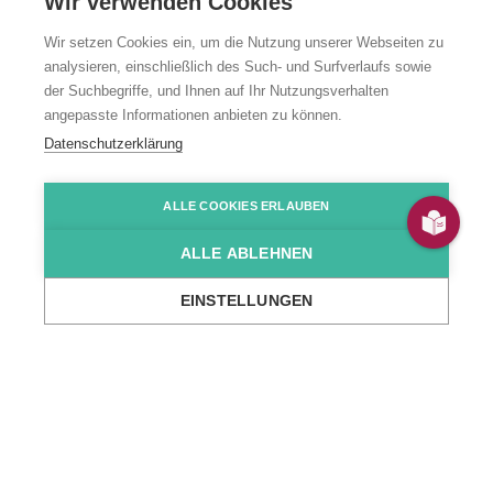
Wir verwenden Cookies
Arbeiten im
Wir setzen Cookies ein, um die Nutzung unserer Webseiten zu
analysieren, einschließlich des Such- und Surfverlaufs sowie
der Suchbegriffe, und Ihnen auf Ihr Nutzungsverhalten
Inklusions­
angepasste Informationen anbieten zu können.
Datenschutzerklärung
betrieb
ALLE COOKIES ERLAUBEN
In unserem Inklusionsbetrieb ISO gGmbH in
ALLE ABLEHNEN
Mosbach arbeiten Menschen mit und ohne
Behinderung gemeinsam
EINSTELLUNGEN
...
Unsere Angebote
Teilhabe & Assistenz
Arbeitsangebote
Arbei
Gemeinsam stark im
Arbeitsumfeld
Ein Inklusionsbetrieb bietet eine inklusive