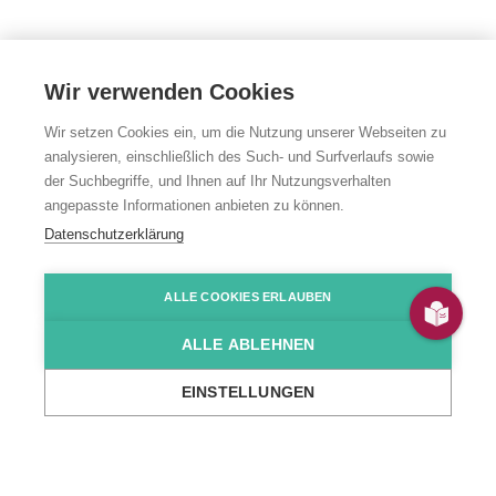
Wir verwenden Cookies
Wir setzen Cookies ein, um die Nutzung unserer Webseiten zu
analysieren, einschließlich des Such- und Surfverlaufs sowie
der Suchbegriffe, und Ihnen auf Ihr Nutzungsverhalten
angepasste Informationen anbieten zu können.
Jugendfarm
Datenschutzerklärung
Schwarzach
ALLE COOKIES ERLAUBEN
ALLE ABLEHNEN
Spiel, Spaß und tierische Abenteuer für alle
EINSTELLUNGEN
...
Unsere Angebote
Jugendhilfe
Jugendfarm Schwarzach
Übers