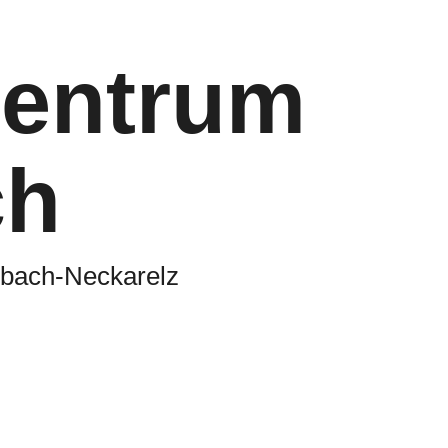
zentrum
ch
sbach-Neckarelz