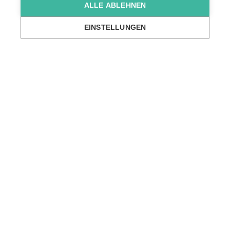
ALLE ABLEHNEN
Neckarburkener Straße 8, Mosbach
EINSTELLUNGEN
...
Wir über uns
Standorte
Gesundheit & Medizin
Ärztlicher Die
Gesundheitliche Versorgung