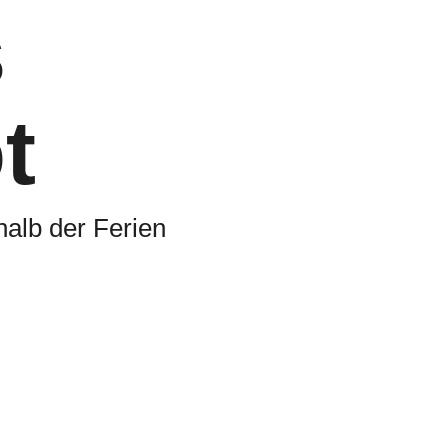
s
t
alb der Ferien