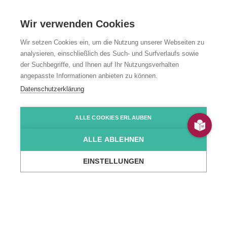
Wir verwenden Cookies
Wir setzen Cookies ein, um die Nutzung unserer Webseiten zu
analysieren, einschließlich des Such- und Surfverlaufs sowie
der Suchbegriffe, und Ihnen auf Ihr Nutzungsverhalten
angepasste Informationen anbieten zu können.
Senioren­
Datenschutzerklärung
betreuung
ALLE COOKIES ERLAUBEN
ALLE ABLEHNEN
Seniorentagesstätte für Menschen mit
Behinderung
EINSTELLUNGEN
Startseite
Unsere Angebote
Teilhabe & Assistenz
Seniorenbetreu
Erfüllter Lebensabend mit