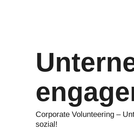
Untern
engage
Corporate Volunteering – Un
sozial!