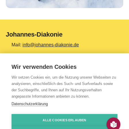
Johannes-Diakonie
Mail:
info@johannes-diakonie.de
Tel:
06261 - 88-0
Wir verwenden Cookies
Wir setzen Cookies ein, um die Nutzung unserer Webseiten zu
Top Themen
analysieren, einschließlich des Such- und Surfverlaufs sowie
der Suchbegriffe, und Ihnen auf Ihr Nutzungsverhalten
Teilhabe & Assistenz
angepasste Informationen anbieten zu können.
Altenpflege
Datenschutzerklärung
Gesundheit & Kliniken
ALLE COOKIES ERLAUBEN
Jugendhilfe
Presse
Impressum
Kontakt
Über uns
Datenschutzerklärung