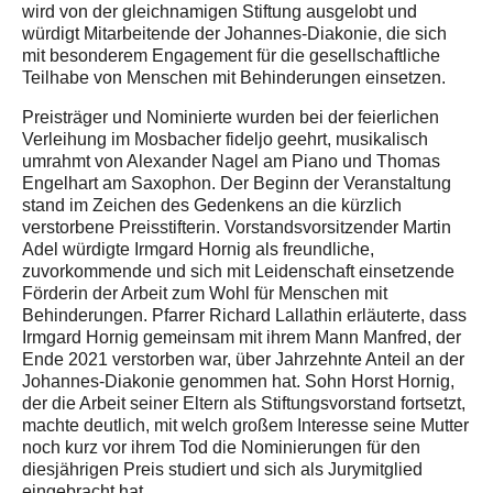
wird von der gleichnamigen Stiftung ausgelobt und
würdigt Mitarbeitende der Johannes-Diakonie, die sich
mit besonderem Engagement für die gesellschaftliche
Teilhabe von Menschen mit Behinderungen einsetzen.
Preisträger und Nominierte wurden bei der feierlichen
Verleihung im Mosbacher fideljo geehrt, musikalisch
umrahmt von Alexander Nagel am Piano und Thomas
Engelhart am Saxophon. Der Beginn der Veranstaltung
stand im Zeichen des Gedenkens an die kürzlich
verstorbene Preisstifterin. Vorstandsvorsitzender Martin
Adel würdigte Irmgard Hornig als freundliche,
zuvorkommende und sich mit Leidenschaft einsetzende
Förderin der Arbeit zum Wohl für Menschen mit
Behinderungen. Pfarrer Richard Lallathin erläuterte, dass
Irmgard Hornig gemeinsam mit ihrem Mann Manfred, der
Ende 2021 verstorben war, über Jahrzehnte Anteil an der
Johannes-Diakonie genommen hat. Sohn Horst Hornig,
der die Arbeit seiner Eltern als Stiftungsvorstand fortsetzt,
machte deutlich, mit welch großem Interesse seine Mutter
noch kurz vor ihrem Tod die Nominierungen für den
diesjährigen Preis studiert und sich als Jurymitglied
eingebracht hat.