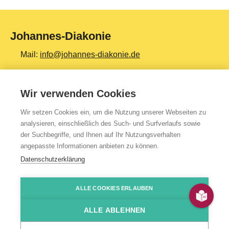
Johannes-Diakonie
Mail:
info@johannes-diakonie.de
Tel:
06261 - 88-0
Wir verwenden Cookies
Wir setzen Cookies ein, um die Nutzung unserer Webseiten zu
Top Themen
analysieren, einschließlich des Such- und Surfverlaufs sowie
der Suchbegriffe, und Ihnen auf Ihr Nutzungsverhalten
Teilhabe & Assistenz
angepasste Informationen anbieten zu können.
Altenpflege
Datenschutzerklärung
Gesundheit & Kliniken
ALLE COOKIES ERLAUBEN
Jugendhilfe
Presse
Impressum
Kontakt
Über uns
Datenschutzerklärung
HinSchG-/LkSG-Hinweis
JoDi Shop
Bildung & Ausbildung
ALLE ABLEHNEN