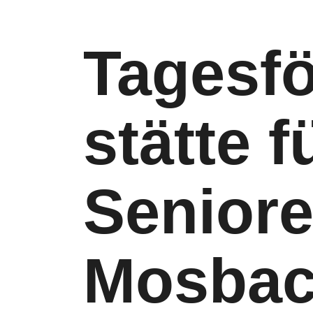
Tagesfö
stätte f
Senior
Mosba