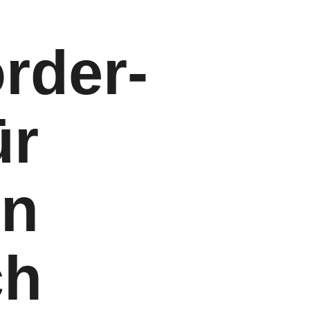
rder­
ür
en
ch