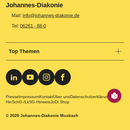
Johannes-Diakonie
Mail:
info@johannes-diakonie.de
Tel:
06261 - 88-0
Top Themen
Teilhabe & Assistenz
Altenpflege
Gesundheit & Kliniken
Jugendhilfe
Presse
Impressum
Kontakt
Über uns
Datenschutzerklärung
HinSchG-/LkSG-Hinweis
JoDi Shop
Bildung & Ausbildung
Produkte & Services
© 2026 Johannes-Diakonie Mosbach
News & Events