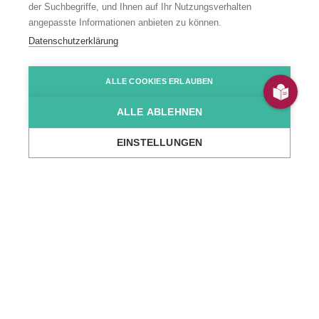
Wohnangebot
der Suchbegriffe, und Ihnen auf Ihr Nutzungsverhalten
angepasste Informationen anbieten zu können.
“Obere
Datenschutzerklärung
Riedstraße”
ALLE COOKIES ERLAUBEN
ALLE ABLEHNEN
Obere Riedstraße 63-65, Mannheim
EINSTELLUNGEN
...
Wir über uns
Standorte
Wohn- & Tagesstätten
Wohnangebot 