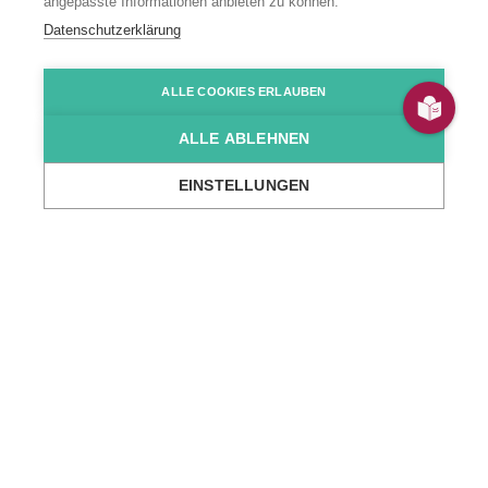
Wohnangebot
angepasste Informationen anbieten zu können.
“Fritz-Salm-
Datenschutzerklärung
Straße”
ALLE COOKIES ERLAUBEN
ALLE ABLEHNEN
Fritz-Salm-Straße 16, Mannheim
EINSTELLUNGEN
...
Wir über uns
Standorte
Wohn- & Tagesstätten
Wohnangebot 