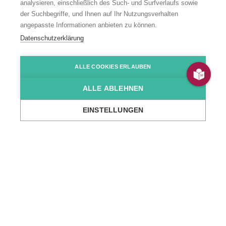
analysieren, einschließlich des Such- und Surfverlaufs sowie
der Suchbegriffe, und Ihnen auf Ihr Nutzungsverhalten
angepasste Informationen anbieten zu können.
Fachpflegeheim
Datenschutzerklärung
„Am Biegen“
ALLE COOKIES ERLAUBEN
ALLE ABLEHNEN
Am Biegen 21, Linkenheim-Hochstetten
EINSTELLUNGEN
...
Wir über uns
Standorte
Wohn- & Tagesstätten
Fachpflegehei