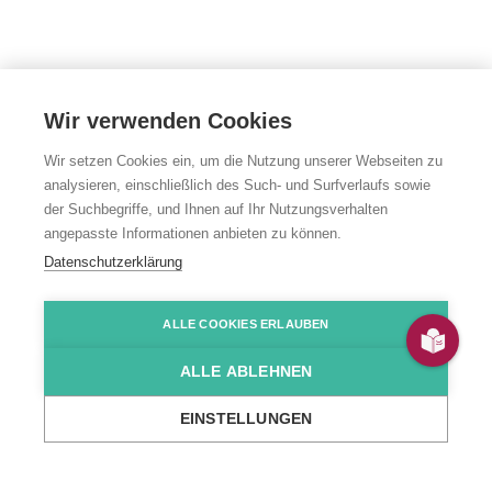
Wir verwenden Cookies
Wir setzen Cookies ein, um die Nutzung unserer Webseiten zu
analysieren, einschließlich des Such- und Surfverlaufs sowie
Tagesförder­
der Suchbegriffe, und Ihnen auf Ihr Nutzungsverhalten
angepasste Informationen anbieten zu können.
stätte Karlsruhe-
Datenschutzerklärung
Mühlburg
ALLE COOKIES ERLAUBEN
ALLE ABLEHNEN
Feldstraße 12, Karlsruhe-Mühlburg
EINSTELLUNGEN
...
Wir über uns
Standorte
Arbeit & Beschäftigung
Tagesförderst