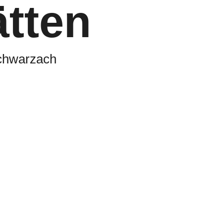
tten
chwarzach