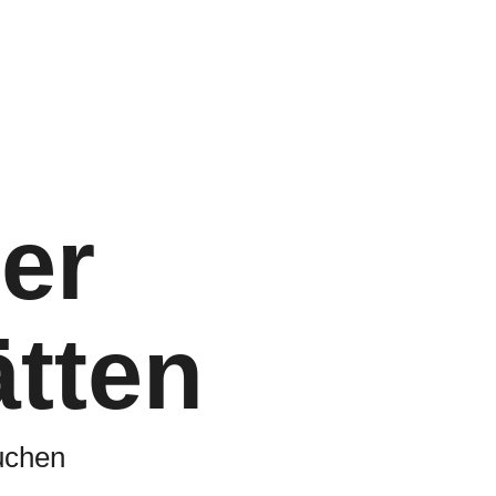
er
tten
uchen