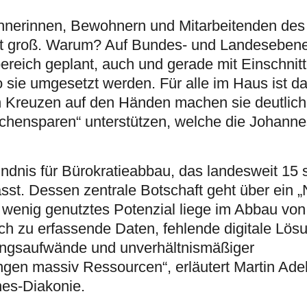
wohnerinnen, Bewohnern und Mitarbeitenden d
ist groß. Warum? Auf Bundes- und Landeseben
reich geplant, auch und gerade mit Einschnitt
sie umgesetzt werden. Für alle im Haus ist dah
en Kreuzen auf den Händen machen sie deutlich,
ensparen“ unterstützen, welche die Johanne
ndnis für Bürokratieabbau, das landesweit 15 
st. Dessen zentrale Botschaft geht über ein „
 wenig genutztes Potenzial liege im Abbau von 
ach zu erfassende Daten, fehlende digitale Lö
ngsaufwände und unverhältnismäßiger
en massiv Ressourcen“, erläutert Martin Adel
nes-Diakonie.