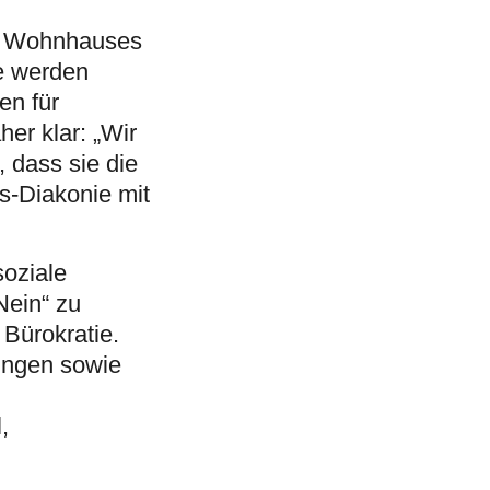
es Wohnhauses
e werden
en für
er klar: „Wir
 dass sie die
s-Diakonie mit
soziale
Nein“ zu
Bürokratie.
sungen sowie
,