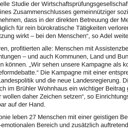
uelle Studie der Wirtschaftsprüfungsgesellsch
 eines Zusammenschlusses gemeinnütziger sozi
rnehmen, dass in der direkten Betreuung der 
glich für rein bürokratische Tätigkeiten verlor
ützung wirkt – bei den Menschen“, so Adel weite
en, profitierten alle: Menschen mit Assistenzbe
ichtungen – und auch Kommunen, Land und Bun
en können. „Wir sehen unsere Kampagne als ko
Reformdebatte.“ Die Kampagne mit einer entsp
e Landespolitik und die neue Landesregierung. D
auch im Brühler Wohnhaus ein wichtiger Beitra
ir wollen daher Zeichen setzen“, so Einrichtungs
bar auf der Hand.
ie leben 27 Menschen mit einer geistigen Bee
-emotionalen Bereich und zusätzlich auftreten