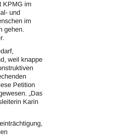
aft KPMG im
al- und
Menschen im
en gehen.
r.
darf,
d, weil knappe
nstruktiven
rechenden
iese Petition
g gewesen. „Das
leiterin Karin
inträchtigung,
den