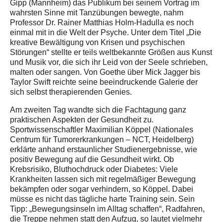
Gipp (Mannheim) das Publikum bei seinem Vortrag im
wahrsten Sinne mit Tanzübungen bewegte, nahm
Professor Dr. Rainer Matthias Holm-Hadulla es noch
einmal mit in die Welt der Psyche. Unter dem Titel „Die
kreative Bewältigung von Krisen und psychischen
Störungen“ stellte er teils weltbekannte Größen aus Kunst
und Musik vor, die sich ihr Leid von der Seele schrieben,
malten oder sangen. Von Goethe über Mick Jagger bis
Taylor Swift reichte seine beeindruckende Galerie der
sich selbst therapierenden Genies.
Am zweiten Tag wandte sich die Fachtagung ganz
praktischen Aspekten der Gesundheit zu.
Sportwissenschaftler Maximilian Köppel (Nationales
Centrum für Tumorerkrankungen – NCT, Heidelberg)
erklärte anhand erstaunlicher Studienergebnisse, wie
positiv Bewegung auf die Gesundheit wirkt. Ob
Krebsrisiko, Bluthochdruck oder Diabetes: Viele
Krankheiten lassen sich mit regelmäßiger Bewegung
bekämpfen oder sogar verhindern, so Köppel. Dabei
müsse es nicht das tägliche harte Training sein. Sein
Tipp: „Bewegungsinseln im Alltag schaffen“, Radfahren,
die Treppe nehmen statt den Aufzug, so lautet vielmehr