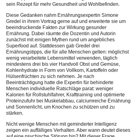
sein Rezept für mehr Gesundheit und Wohlbefinden.
Diese Gedanken nahm Ernährungsexpertin Simone
Gredel in ihrem Vortrag gerne auf und erweiterte sie um
beeindruckende Fakten zur Wirkung gesunder
Ernährung. Dabei räumte die Dozentin und Autorin
zunächst mit einigen Mythen rund um angebliches
Superfood auf. Stattdessen gab Gredel drei
Ernährungstipps, die für alle Menschen gelten: möglichst
wenig verarbeitete Lebensmittel verwenden, täglich
mindestens drei bis vier Handvoll Obst und Gemüse,
Kohlenhydrate in Form von Vollkorn, Kartoffeln oder
Hülsenfrüchten zu sich nehmen. Je nach
Beeinträchtigung hatte die Expertin für behinderte
Menschen individuelle Ratschläge parat: weniger
Kalorien für Rollstuhlfahrer, Krafttraining und optimierte
Proteinzufuhr bei Muskelabbau, calciumreiche Ernährung
und Sonnenlicht, um Knochen zu schützen und zu
stärken.
Nicht wenige Menschen mit geminderter Intelligenz
zeigen ein auffälliges Verhalten. Aber wann deutet dieses
auf eine psychische Störung hin? Mit dieser Frage