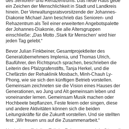
des Senioren- und Rehazentrums. Das neue Haus gebe
ein Zeichen der Menschlichkeit in Stadt und Landkreis
hinein. Der Verwaltungsratsvorsitzende der Johannes-
Diakonie Michael Jann beschrieb das Senioren- und
Rehazentrum als Teil einer erweiterten Angebotspalette
der Johannes-Diakonie, die alle Altersgruppen
einschließe: „Das Motto ‚Stark für Menschen‘ wird hier
jeden Tag gelebt.“
Bevor Julian Finkbeiner, Gesamtprojektleiter des
Generalübernehmers Implenia, und Thomas Ulrich,
Bauführer, den Richtspruch sprachen, beschrieben die
Leiterin des Pfalzgrafenstifts, Tanja Herkel, und die
Chefärztin der Rehaklinik Mosbach, Minh-Chauh Ly-
Phong, wie sie sich den künftigen Betrieb vorstellen.
Gemeinsam zeichneten sie die Vision eines Hauses der
Generationen, wo Jung und Alt gemeinsam leben und
voneinander lernen. Gemeinsam Musik machen oder
Hochbeete bepflanzen, Feste feiern oder singen, diese
und andere Aktivitäten können sich die beiden
Leitungskräfte für die Zukunft vorstellen. Und sie stellten
fest: „Wir freuen uns auf die Zusammenarbeit.“