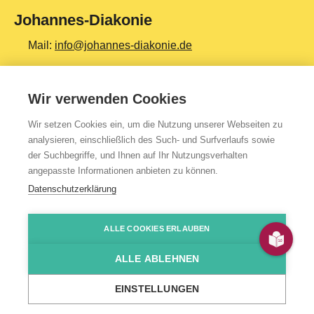
Johannes-Diakonie
Mail:
info@johannes-diakonie.de
Tel:
06261 - 88-0
Wir verwenden Cookies
Wir setzen Cookies ein, um die Nutzung unserer Webseiten zu
Top Themen
analysieren, einschließlich des Such- und Surfverlaufs sowie
der Suchbegriffe, und Ihnen auf Ihr Nutzungsverhalten
Teilhabe & Assistenz
angepasste Informationen anbieten zu können.
Altenpflege
Datenschutzerklärung
Gesundheit & Kliniken
ALLE COOKIES ERLAUBEN
Jugendhilfe
Presse
Impressum
Kontakt
Über uns
Datenschutzerklärung
HinSchG-/LkSG-Hinweis
JoDi Shop
Bildung & Ausbildung
ALLE ABLEHNEN
Produkte & Services
© 2026 Johannes-Diakonie Mosbach
EINSTELLUNGEN
News & Events