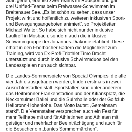
Start gehen, ebenso zwei Teams im Radsport und gar
drei Unified-Teams beim Freiwasser-Schwimmen im
Breitenauer See. „Es ist schön zu sehen, dass unser
Projekt wirkt und hoffentlich zu weiteren inklusiven Sport-
und Bewegungsangeboten animiert“, so Projektleiter
Michael Walter. So habe sich nicht nur der inklusive
Lauftreff in Mosbach, sondern auch die inklusive
Schwimmgruppe der Johannes-Diakonie etabliert. Diese
erhält in den Eberbacher Bädern die Möglichkeit zum
Training, wird von Ex-Profi-Triathlet Timo Bracht
unterstützt und durch inklusive Schwimmduos bei den
Landesspielen nun auch sichtbar.
Die Landes-Sommerspiele von Special Olympics, die alle
vier Jahre ausgetragen werden, finden erstmals in zwei
Ausrichterstädten statt. Sportstätten sind unter anderem
das Heilbronner Frankenstadion und der Kiliansplatz, die
Neckarsulmer Ballei und die Sulmhalle oder der Golfclub
Heilbronn-Hohenlohe. Das Motto lautet: „Gemeinsam
stark!“. Die Veranstalter versprechen auch ein Fest für
mehr Teilhabe mit und für Athletinnen und Athleten mit
geistiger und mehrfacher Beeinträchtigung und auch für
die Besucher ein „buntes Sommermärchen“.