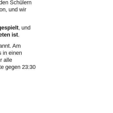
 den Schülern
on, und wir
espielt
, und
ten ist
.
annt. Am
 in einen
 alle
te gegen 23:30