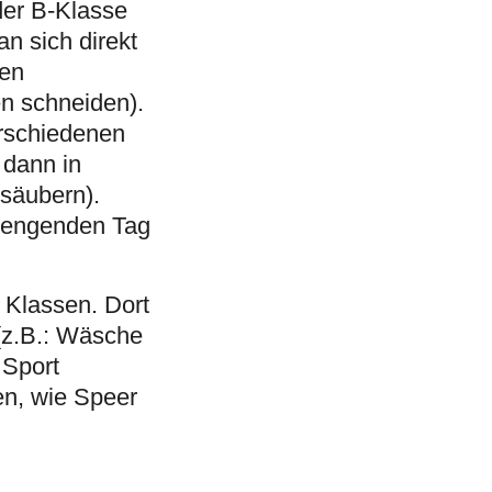
der B-Klasse
n sich direkt
hen
en schneiden).
erschiedenen
 dann in
 säubern).
trengenden Tag
 Klassen. Dort
(z.B.: Wäsche
 Sport
en, wie Speer