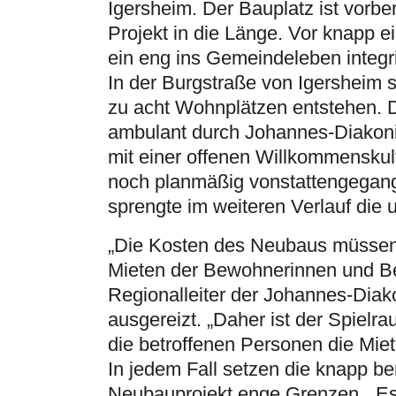
Igersheim. Der Bauplatz ist vorbe
Projekt in die Länge. Vor knapp e
ein eng ins Gemeindeleben integ
In der Burgstraße von Igersheim s
zu acht Wohnplätzen entstehen. 
ambulant durch Johannes-Diakoni
mit einer offenen Willkommensku
noch planmäßig vonstattengegang
sprengte im weiteren Verlauf die
„Die Kosten des Neubaus müssen
Mieten der Bewohnerinnen und Bew
Regionalleiter der Johannes-Diako
ausgereizt. „Daher ist der Spiel
die betroffenen Personen die Miete
In jedem Fall setzen die knapp 
Neubauprojekt enge Grenzen. „Es 