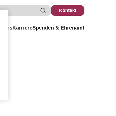
Kontakt
r uns
Karriere
Spenden & Ehrenamt
h