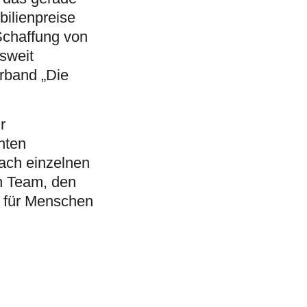
ilienpreise
Schaffung von
sweit
erband „Die
r
nten
nach einzelnen
n Team, den
 für Menschen