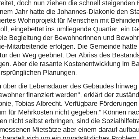
reitet, doch nun ziehen die schnell steigenden
inem Jahr hatte die Johannes-Diakonie den Sta
riertes Wohnprojekt für Menschen mit Behinde
oll, eingebettet ins umliegende Quartier, ein G
Die Begleitung der Bewohnerinnen und Bewohn
e-Mitarbeitende erfolgen. Die Gemeinde hatte
ltur den Weg geebnet. Der Abriss des Bestan
en. Aber die rasante Kostenentwicklung im 
 ursprünglichen Planungen.
 über die Lebensdauer des Gebäudes hinweg 
ohner finanziert werden", erklärt der zuständ
nie, Tobias Albrecht. Verfügbare Förderungen 
raum für Mehrkosten nicht gegeben.“ Können n
n nicht selbst erbringen, sind die Sozialhilfetr
bemessenen Mietsätze aber einem darauf aufb
handelt sich um ein grundsätzliches Problem,