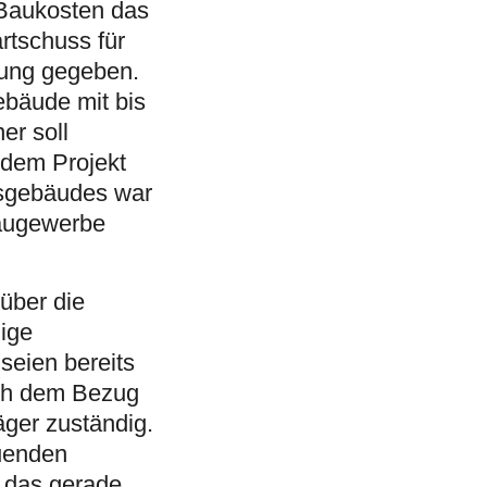
 Baukosten das
rtschuss für
rung gegeben.
ebäude mit bis
er soll
 dem Projekt
dsgebäudes war
Baugewerbe
über die
ige
seien bereits
ach dem Bezug
äger zuständig.
auenden
 das gerade