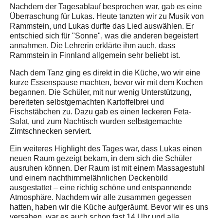
Nachdem der Tagesablauf besprochen war, gab es eine
Überraschung für Lukas. Heute tanzten wir zu Musik von
Rammstein, und Lukas durfte das Lied auswählen. Er
entschied sich für "Sonne", was die anderen begeistert
annahmen. Die Lehrerin erklärte ihm auch, dass
Rammstein in Finnland allgemein sehr beliebt ist.
Nach dem Tanz ging es direkt in die Küche, wo wir eine
kurze Essenspause machten, bevor wir mit dem Kochen
begannen. Die Schüler, mit nur wenig Unterstützung,
bereiteten selbstgemachten Kartoffelbrei und
Fischstäbchen zu. Dazu gab es einen leckeren Feta-
Salat, und zum Nachtisch wurden selbstgemachte
Zimtschnecken serviert.
Ein weiteres Highlight des Tages war, dass Lukas einen
neuen Raum gezeigt bekam, in dem sich die Schüler
ausruhen können. Der Raum ist mit einem Massagestuhl
und einem nachthimmelähnlichen Deckenbild
ausgestattet – eine richtig schöne und entspannende
Atmosphäre. Nachdem wir alle zusammen gegessen
hatten, haben wir die Küche aufgeräumt. Bevor wir es uns
versahen, war es auch schon fast 14 Uhr und alle