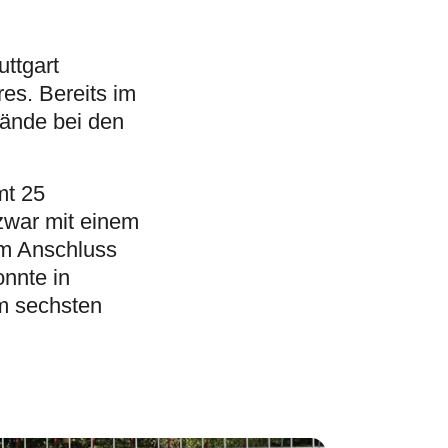
ttgart
res. Bereits im
lände bei den
mt 25
zwar mit einem
im Anschluss
onnte in
em sechsten