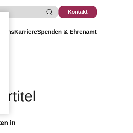
Kontakt
r uns
Karriere
Spenden & Ehrenamt
rtitel
en in