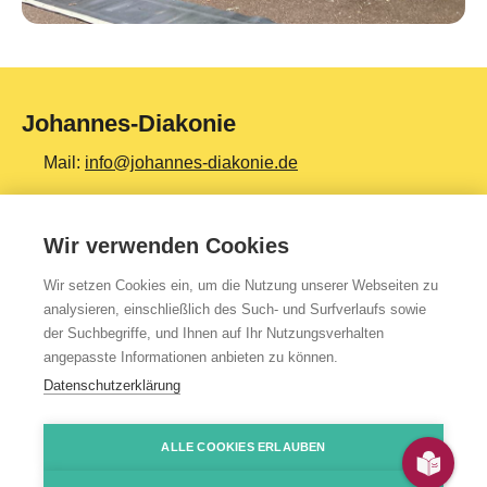
Johannes-Diakonie
Mail:
info@johannes-diakonie.de
Tel:
06261 - 88-0
Wir verwenden Cookies
Wir setzen Cookies ein, um die Nutzung unserer Webseiten zu
Top Themen
analysieren, einschließlich des Such- und Surfverlaufs sowie
der Suchbegriffe, und Ihnen auf Ihr Nutzungsverhalten
Teilhabe & Assistenz
angepasste Informationen anbieten zu können.
Altenpflege
Datenschutzerklärung
Gesundheit & Kliniken
ALLE COOKIES ERLAUBEN
Jugendhilfe
Presse
Impressum
Kontakt
Über uns
Datenschutzerklärung
HinSchG-/LkSG-Hinweis
JoDi Shop