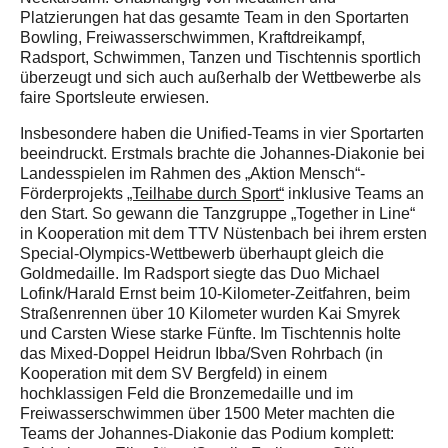
Platzierungen hat das gesamte Team in den Sportarten
Bowling, Freiwasserschwimmen, Kraftdreikampf,
Radsport, Schwimmen, Tanzen und Tischtennis sportlich
überzeugt und sich auch außerhalb der Wettbewerbe als
faire Sportsleute erwiesen.
Insbesondere haben die Unified-Teams in vier Sportarten
beeindruckt. Erstmals brachte die Johannes-Diakonie bei
Landesspielen im Rahmen des „Aktion Mensch“-
Förderprojekts
„Teilhabe durch Sport“
inklusive Teams an
den Start. So gewann die Tanzgruppe „Together in Line“
in Kooperation mit dem TTV Nüstenbach bei ihrem ersten
Special-Olympics-Wettbewerb überhaupt gleich die
Goldmedaille. Im Radsport siegte das Duo Michael
Lofink/Harald Ernst beim 10-Kilometer-Zeitfahren, beim
Straßenrennen über 10 Kilometer wurden Kai Smyrek
und Carsten Wiese starke Fünfte. Im Tischtennis holte
das Mixed-Doppel Heidrun Ibba/Sven Rohrbach (in
Kooperation mit dem SV Bergfeld) in einem
hochklassigen Feld die Bronzemedaille und im
Freiwasserschwimmen über 1500 Meter machten die
Teams der Johannes-Diakonie das Podium komplett: