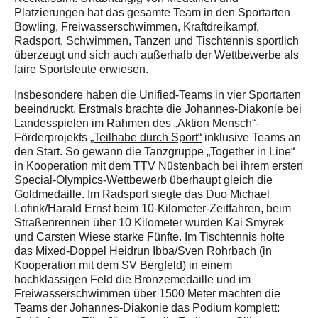
Platzierungen hat das gesamte Team in den Sportarten
Bowling, Freiwasserschwimmen, Kraftdreikampf,
Radsport, Schwimmen, Tanzen und Tischtennis sportlich
überzeugt und sich auch außerhalb der Wettbewerbe als
faire Sportsleute erwiesen.
Insbesondere haben die Unified-Teams in vier Sportarten
beeindruckt. Erstmals brachte die Johannes-Diakonie bei
Landesspielen im Rahmen des „Aktion Mensch“-
Förderprojekts
„Teilhabe durch Sport“
inklusive Teams an
den Start. So gewann die Tanzgruppe „Together in Line“
in Kooperation mit dem TTV Nüstenbach bei ihrem ersten
Special-Olympics-Wettbewerb überhaupt gleich die
Goldmedaille. Im Radsport siegte das Duo Michael
Lofink/Harald Ernst beim 10-Kilometer-Zeitfahren, beim
Straßenrennen über 10 Kilometer wurden Kai Smyrek
und Carsten Wiese starke Fünfte. Im Tischtennis holte
das Mixed-Doppel Heidrun Ibba/Sven Rohrbach (in
Kooperation mit dem SV Bergfeld) in einem
hochklassigen Feld die Bronzemedaille und im
Freiwasserschwimmen über 1500 Meter machten die
Teams der Johannes-Diakonie das Podium komplett: