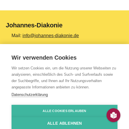
Johannes-Diakonie
Mail:
info@johannes-diakonie.de
Tel:
06261 - 88-0
Wir verwenden Cookies
Wir setzen Cookies ein, um die Nutzung unserer Webseiten zu
Top Themen
analysieren, einschließlich des Such- und Surfverlaufs sowie
der Suchbegriffe, und Ihnen auf Ihr Nutzungsverhalten
Teilhabe & Assistenz
angepasste Informationen anbieten zu können.
Altenpflege
Datenschutzerklärung
Gesundheit & Kliniken
ALLE COOKIES ERLAUBEN
Jugendhilfe
Presse
Impressum
Kontakt
Über uns
Datenschutzerklärung
HinSchG-/LkSG-Hinweis
JoDi Shop
Bildung & Ausbildung
ALLE ABLEHNEN