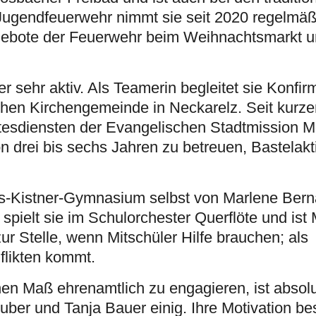
 Jugendfeuerwehr nimmt sie seit 2020 regelmä
ngebote der Feuerwehr beim Weihnachtsmarkt u
r sehr aktiv. Als Teamerin begleitet sie Konfi
chen Kirchengemeinde in Neckarelz. Seit kurzem
ttesdiensten der Evangelischen Stadtmission 
von drei bis sechs Jahren zu betreuen, Bastelak
laus-Kistner-Gymnasium selbst von Marlene Bern
spielt sie im Schulorchester Querflöte und ist 
zur Stelle, wenn Mitschüler Hilfe brauchen; als
nflikten kommt.
hen Maß ehrenamtlich zu engagieren, ist absol
ber und Tanja Bauer einig. Ihre Motivation be