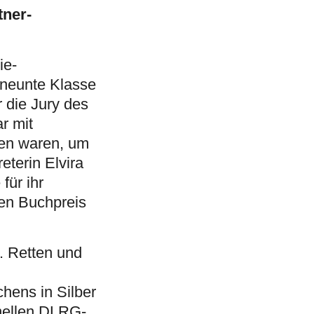
tner-
ie-
 neunte Klasse
 die Jury des
r mit
en waren, um
eterin Elvira
für ihr
nen Buchpreis
. Retten und
hens in Silber
onellen DLRG-