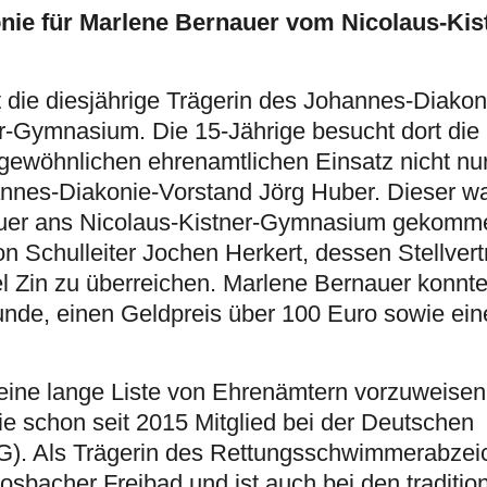
nie für Marlene Bernauer vom Nicolaus-Kis
die diesjährige Trägerin des Johannes-Diakon
r-Gymnasium. Die 15-Jährige besucht dort die
gewöhnlichen ehrenamtlichen Einsatz nicht nur
nnes-Diakonie-Vorstand Jörg Huber. Dieser wa
auer ans Nicolaus-Kistner-Gymnasium gekomm
n Schulleiter Jochen Herkert, dessen Stellvertr
 Zin zu überreichen. Marlene Bernauer konnte 
unde, einen Geldpreis über 100 Euro sowie ei
 eine lange Liste von Ehrenämtern vorzuweisen
 sie schon seit 2015 Mitglied bei der Deutschen
G). Als Trägerin des Rettungsschwimmerabzeic
sbacher Freibad und ist auch bei den traditi