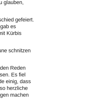
u glauben,
chied gefeiert.
 gab es
mit Kürbis
une schnitzen
rden Reden
en. Es fiel
de einig, dass
so herzliche
ungen machen