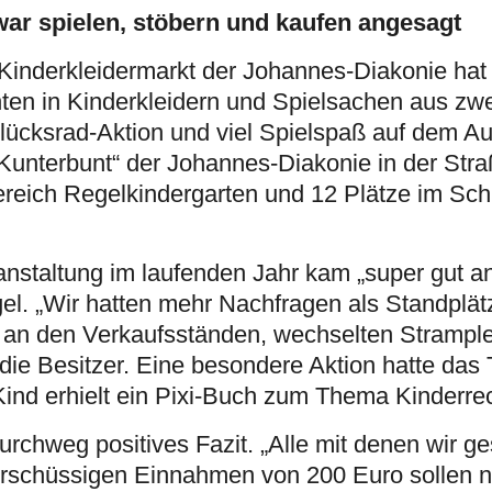
ar spielen, stöbern und kaufen angesagt
inderkleidermarkt der Johannes-Diakonie hat 
nten in Kinderkleidern und Spielsachen aus zw
Glücksrad-Aktion und viel Spielspaß auf dem 
Kunterbunt“ der Johannes-Diakonie in der Str
ereich Regelkindergarten und 12 Plätze im Sch
nstaltung im laufenden Jahr kam „super gut an
gel. „Wir hatten mehr Nachfragen als Standplät
 an den Verkaufsständen, wechselten Strample
die Besitzer. Eine besondere Aktion hatte da
Kind erhielt ein Pixi-Buch zum Thema Kinderre
urchweg positives Fazit. „Alle mit denen wir g
erschüssigen Einnahmen von 200 Euro sollen n