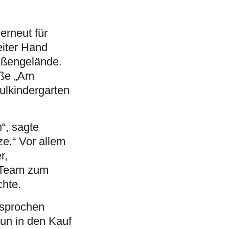
erneut für
eiter Hand
Außengelände.
aße „Am
ulkindergarten
“, sagte
ze.“ Vor allem
r,
s Team zum
chte.
esprochen
un in den Kauf