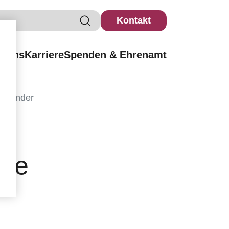
Kontakt
r uns
Karriere
Spenden & Ehrenamt
nd Kinder
rte