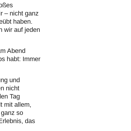
roßes
r – nicht ganz
geübt haben.
wir auf jeden
 am Abend
pps habt: Immer
ung und
n nicht
 den Tag
t mit allem,
 ganz so
Erlebnis, das