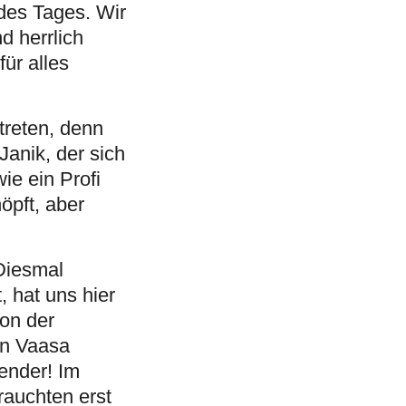
des Tages. Wir
 herrlich
für alles
treten, denn
anik, der sich
ie ein Profi
öpft, aber
Diesmal
, hat uns hier
von der
on Vaasa
ender! Im
rauchten erst