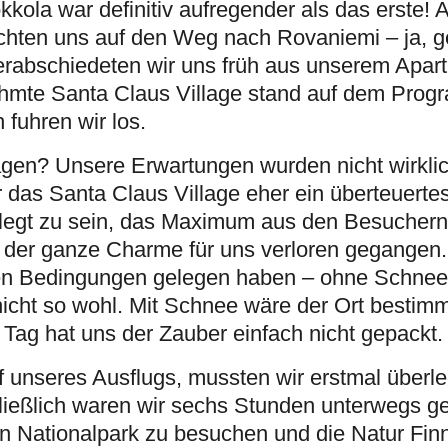
ola war definitiv aufregender als das erste! 
achten uns auf den Weg nach Rovaniemi – ja, 
erabschiedeten wir uns früh aus unserem Apar
hmte Santa Claus Village stand auf dem Progr
fuhren wir los.
 sagen? Unsere Erwartungen wurden nicht wirklich 
as Santa Claus Village eher ein überteuertes
elegt zu sein, das Maximum aus den Besuchern
der ganze Charme für uns verloren gegangen. 
en Bedingungen gelegen haben – ohne Schnee f
icht so wohl. Mit Schnee wäre der Ort bestimm
Tag hat uns der Zauber einfach nicht gepackt.
 unseres Ausflugs, mussten wir erstmal überle
hließlich waren wir sechs Stunden unterwegs 
n Nationalpark zu besuchen und die Natur Fin