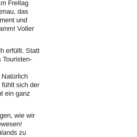
Am Freitag
genau, das
tment und
amm! Voller
erfüllt. Statt
 Touristen-
Natürlich
ühlt sich der
t ein ganz
gen, wie wir
gewesen!
nlands zu