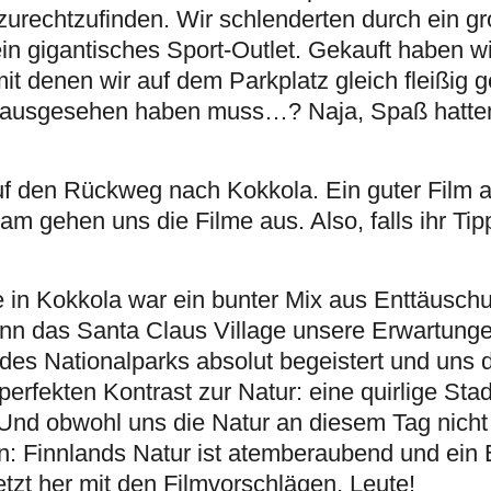
zurechtzufinden. Wir schlenderten durch ein g
n gigantisches Sport-Outlet. Gekauft haben wi
mit denen wir auf dem Parkplatz gleich fleißig 
 ausgesehen haben muss…? Naja, Spaß hatten 
f den Rückweg nach Kokkola. Ein guter Film
sam gehen uns die Filme aus. Also, falls ihr Ti
 in Kokkola war ein bunter Mix aus Enttäusch
nn das Santa Claus Village unsere Erwartunge
r des Nationalparks absolut begeistert und uns
erfekten Kontrast zur Natur: eine quirlige Stad
Und obwohl uns die Natur an diesem Tag nicht
ten: Finnlands Natur ist atemberaubend und ein 
etzt her mit den Filmvorschlägen, Leute!