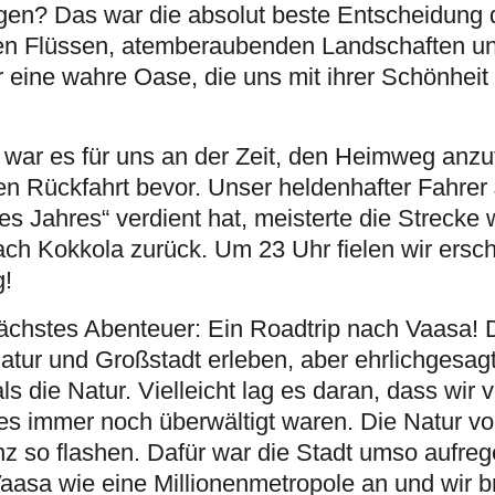
gen? Das war die absolut beste Entscheidung 
n Flüssen, atemberaubenden Landschaften und
r eine wahre Oase, die uns mit ihrer Schönheit 
war es für uns an der Zeit, den Heimweg anzu
n Rückfahrt bevor. Unser heldenhafter Fahrer J
des Jahres“ verdient hat, meisterte die Strecke w
ach Kokkola zurück. Um 23 Uhr fielen wir ersch
g!
ächstes Abenteuer: Ein Roadtrip nach Vaasa! 
atur und Großstadt erleben, aber ehrlichgesagt
s die Natur. Vielleicht lag es daran, dass wir 
s immer noch überwältigt waren. Die Natur v
nz so flashen. Dafür war die Stadt umso aufreg
Vaasa wie eine Millionenmetropole an und wir b