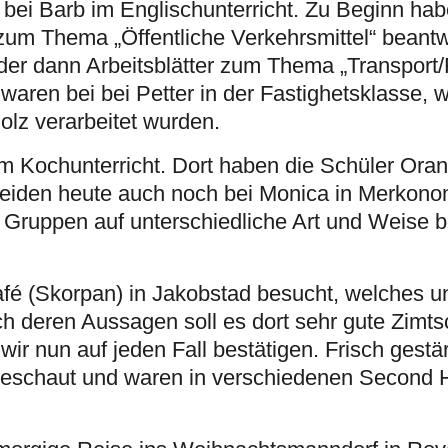
bei Barb im Englischunterricht. Zu Beginn hab
zum Thema „Öffentliche Verkehrsmittel“ beantw
der dann Arbeitsblätter zum Thema „Transport
aren bei bei Petter in der Fastighetsklasse, 
lz verarbeitet wurden.
im Kochunterricht. Dort haben die Schüler Ora
beiden heute auch noch bei Monica in Merkono
 Gruppen auf unterschiedliche Art und Weise b
fé (Skorpan) in Jakobstad besucht, welches un
h deren Aussagen soll es dort sehr gute Zimt
ir nun auf jeden Fall bestätigen. Frisch gestär
geschaut und waren in verschiedenen Second