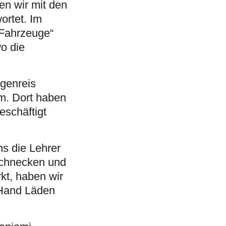
en wir mit den
ortet. Im
/Fahrzeuge“
wo die
ngenreis
m. Dort haben
eschäftigt
s die Lehrer
schnecken und
kt, haben wir
 Hand Läden