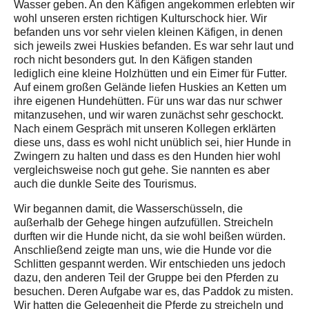
Wasser geben. An den Käfigen angekommen erlebten wir
wohl unseren ersten richtigen Kulturschock hier. Wir
befanden uns vor sehr vielen kleinen Käfigen, in denen
sich jeweils zwei Huskies befanden. Es war sehr laut und
roch nicht besonders gut. In den Käfigen standen
lediglich eine kleine Holzhütten und ein Eimer für Futter.
Auf einem großen Gelände liefen Huskies an Ketten um
ihre eigenen Hundehütten. Für uns war das nur schwer
mitanzusehen, und wir waren zunächst sehr geschockt.
Nach einem Gespräch mit unseren Kollegen erklärten
diese uns, dass es wohl nicht unüblich sei, hier Hunde in
Zwingern zu halten und dass es den Hunden hier wohl
vergleichsweise noch gut gehe. Sie nannten es aber
auch die dunkle Seite des Tourismus.
Wir begannen damit, die Wasserschüsseln, die
außerhalb der Gehege hingen aufzufüllen. Streicheln
durften wir die Hunde nicht, da sie wohl beißen würden.
Anschließend zeigte man uns, wie die Hunde vor die
Schlitten gespannt werden. Wir entschieden uns jedoch
dazu, den anderen Teil der Gruppe bei den Pferden zu
besuchen. Deren Aufgabe war es, das Paddok zu misten.
Wir hatten die Gelegenheit die Pferde zu streicheln und