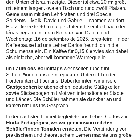
den Unterrichtsraum zeigte. Dieser ist etwa 20 m² groß,
mit einem langen, ovalen Tisch und rund zwölf Plätzen.
Gemeinsam mit den Lehrkräften und drei Special
Students – Maik, David und Gabriel – nahmen wir dort
Platz.Die erste 90-minütige Unterrichtseinheit nach den
férias begann mit dem Notieren von Datum und
Wochentag: „16 de setembro de 2025, terça-feira.“ In der
Kaffeepause lud uns Lehrer Carlos freundlich in die
Schulmensa ein. Ein Kaffee für 0,15 € erwies sich dabei
als einfache, aber willkommene Wärmequelle.
Im Laufe des Vormittags
wechselten rund fünf
Schüler*innen aus dem regulären Unterricht in den
Förderunterricht bei uns. Dabei konnten wir unsere
Gastgeschenke
überreichen: deutsche Süßigkeiten
sowie Stickerbögen mit Motiven internationaler Städte
und Länder. Die Schüler nahmen sie dankbar an und
kamen mit uns ins Gespräch.
In der nächsten Einheit begleitete uns Lehrer Carlos zur
Horta Pedagógica, wo wir gemeinsam mit den
Schüler*innen Tomaten ernteten.
Die Verbindung von
praktischem und theoretischem Lernen machte uns große