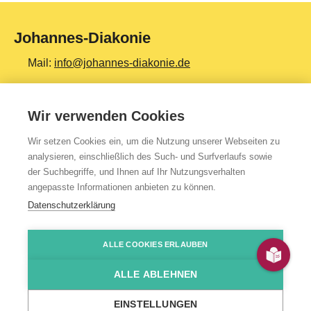
Johannes-Diakonie
Mail:
info@johannes-diakonie.de
Tel:
06261 - 88-0
Wir verwenden Cookies
Wir setzen Cookies ein, um die Nutzung unserer Webseiten zu
Top Themen
analysieren, einschließlich des Such- und Surfverlaufs sowie
der Suchbegriffe, und Ihnen auf Ihr Nutzungsverhalten
Teilhabe & Assistenz
angepasste Informationen anbieten zu können.
Altenpflege
Datenschutzerklärung
Gesundheit & Kliniken
ALLE COOKIES ERLAUBEN
Jugendhilfe
Presse
Impressum
Kontakt
Über uns
Datenschutzerklärung
HinSchG-/LkSG-Hinweis
JoDi Shop
Bildung & Ausbildung
ALLE ABLEHNEN
Produkte & Services
© 2026 Johannes-Diakonie Mosbach
EINSTELLUNGEN