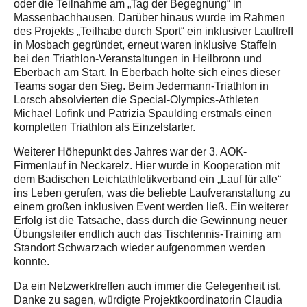
oder die Teilnahme am „Tag der Begegnung“ in
Massenbachhausen. Darüber hinaus wurde im Rahmen
des Projekts „Teilhabe durch Sport“ ein inklusiver Lauftreff
in Mosbach gegründet, erneut waren inklusive Staffeln
bei den Triathlon-Veranstaltungen in Heilbronn und
Eberbach am Start. In Eberbach holte sich eines dieser
Teams sogar den Sieg. Beim Jedermann-Triathlon in
Lorsch absolvierten die Special-Olympics-Athleten
Michael Lofink und Patrizia Spaulding erstmals einen
kompletten Triathlon als Einzelstarter.
Weiterer Höhepunkt des Jahres war der 3. AOK-
Firmenlauf in Neckarelz. Hier wurde in Kooperation mit
dem Badischen Leichtathletikverband ein „Lauf für alle“
ins Leben gerufen, was die beliebte Laufveranstaltung zu
einem großen inklusiven Event werden ließ. Ein weiterer
Erfolg ist die Tatsache, dass durch die Gewinnung neuer
Übungsleiter endlich auch das Tischtennis-Training am
Standort Schwarzach wieder aufgenommen werden
konnte.
Da ein Netzwerktreffen auch immer die Gelegenheit ist,
Danke zu sagen, würdigte Projektkoordinatorin Claudia