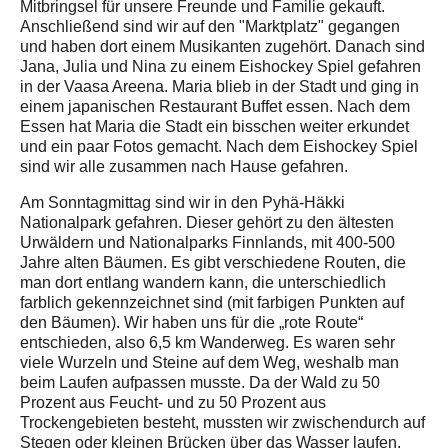
Mitbringsel für unsere Freunde und Familie gekauft.
Anschließend sind wir auf den "Marktplatz" gegangen
und haben dort einem Musikanten zugehört. Danach sind
Jana, Julia und Nina zu einem Eishockey Spiel gefahren
in der Vaasa Areena. Maria blieb in der Stadt und ging in
einem japanischen Restaurant Buffet essen. Nach dem
Essen hat Maria die Stadt ein bisschen weiter erkundet
und ein paar Fotos gemacht. Nach dem Eishockey Spiel
sind wir alle zusammen nach Hause gefahren.
Am Sonntagmittag sind wir in den Pyhä-Häkki
Nationalpark gefahren. Dieser gehört zu den ältesten
Urwäldern und Nationalparks Finnlands, mit 400-500
Jahre alten Bäumen. Es gibt verschiedene Routen, die
man dort entlang wandern kann, die unterschiedlich
farblich gekennzeichnet sind (mit farbigen Punkten auf
den Bäumen). Wir haben uns für die „rote Route“
entschieden, also 6,5 km Wanderweg. Es waren sehr
viele Wurzeln und Steine auf dem Weg, weshalb man
beim Laufen aufpassen musste. Da der Wald zu 50
Prozent aus Feucht- und zu 50 Prozent aus
Trockengebieten besteht, mussten wir zwischendurch auf
Stegen oder kleinen Brücken über das Wasser laufen.