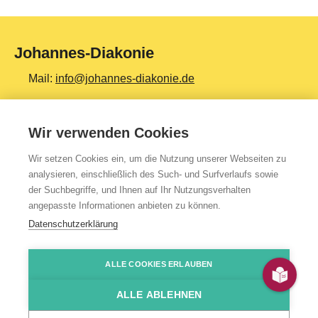
Johannes-Diakonie
Mail:
info@johannes-diakonie.de
Tel:
06261 - 88-0
Wir verwenden Cookies
Wir setzen Cookies ein, um die Nutzung unserer Webseiten zu
Top Themen
analysieren, einschließlich des Such- und Surfverlaufs sowie
der Suchbegriffe, und Ihnen auf Ihr Nutzungsverhalten
Teilhabe & Assistenz
angepasste Informationen anbieten zu können.
Altenpflege
Datenschutzerklärung
Gesundheit & Kliniken
ALLE COOKIES ERLAUBEN
Jugendhilfe
Presse
Impressum
Kontakt
Über uns
Datenschutzerklärung
HinSchG-/LkSG-Hinweis
JoDi Shop
Bildung & Ausbildung
ALLE ABLEHNEN