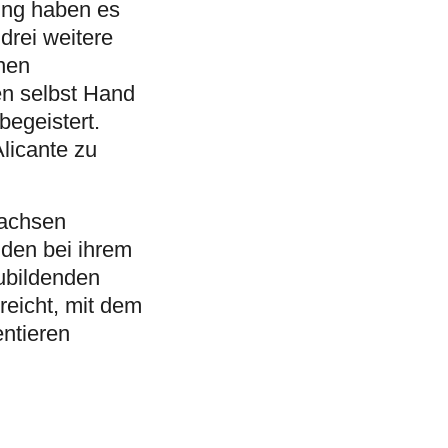
ung haben es
drei weitere
nen
en selbst Hand
begeistert.
licante zu
wachsen
nden bei ihrem
ubildenden
reicht, mit dem
ntieren