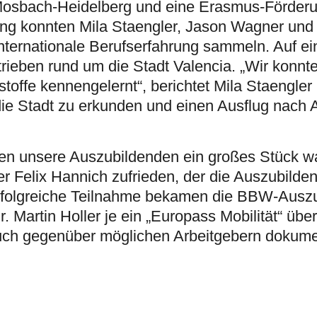
osbach-Heidelberg und eine Erasmus-Förder
ng konnten Mila Staengler, Jason Wagner und 
ternationale Berufserfahrung sammeln. Auf ei
trieben rund um die Stadt Valencia. „Wir konnt
offe kennengelernt“, berichtet Mila Staengler 
die Stadt zu erkunden und einen Ausflug nach A
en unsere Auszubildenden ein großes Stück 
rer Felix Hannich zufrieden, der die Auszubilde
e erfolgreiche Teilnahme bekamen die BBW-Ausz
Martin Holler je ein „Europass Mobilität“ über
auch gegenüber möglichen Arbeitgebern dokume