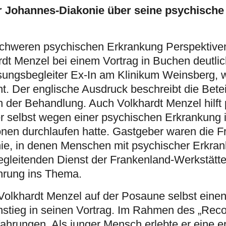
er Johannes-Diakonie über seine psychisch
schweren psychischen Erkrankung Perspektive
dt Menzel bei einem Vortrag in Buchen deutli
ungsbegleiter Ex-In am Klinikum Weinsberg, w
ht. Der englische Ausdruck beschreibt die Bete
 der Behandlung. Auch Volkhardt Menzel hilft
 selbst wegen einer psychischen Erkrankung
ionen durchlaufen hatte. Gastgeber waren die 
ie, in denen Menschen mit psychischer Erkran
egleitenden Dienst der Frankenland-Werkstätt
hrung ins Thema.
 Volkhardt Menzel auf der Posaune selbst eine
nstieg in seinen Vortrag. Im Rahmen des „Rec
fahrungen. Als junger Mensch erlebte er eine e