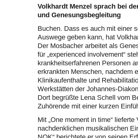
Volkhardt Menzel sprach bei d
und Genesungsbegleitung
Buchen. Dass es auch mit einer 
Auswege geben kann, hat Volkhar
Der Mosbacher arbeitet als Genes
für „experienced involvement“ ste
krankheitserfahrenen Personen an
erkrankten Menschen, nachdem er
Klinikaufenthalte und Rehabilitat
Werkstätten der Johannes-Diakon
Dort begrüßte Lena Schell vom B
Zuhörende mit einer kurzen Einfü
Mit „One moment in time“ lieferte
nachdenklichen musikalischen Ei
NOK“ berichtete er von seinen Er