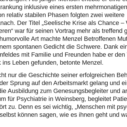
krankung inklusive eines ersten mehrmonatige
n relativ stabilen Phasen folgten zwei weitere
anach. Der Titel „Seelische Krise als Chance –
eren“ war für seinen Vortrag mehr als treffend 
 humorvolle Art machte Menzel Betroffenen M
nem spontanen Gedicht die Schwere. Dank ein
mfeldes mit Familie und Freunden habe er den
ück ins Leben gefunden, betonte Menzel.
ht nur die Geschichte seiner erfolgreichen Be
 der Sprung auf den Arbeitsmarkt gelang und e
die Ausbildung zum Genesungsbegleiter und arb
m für Psychiatrie in Weinsberg, begleitet Pati
ört zu. Denn es sei wichtig, „Menschen mit ps
selbst können sagen, wie es ihnen geht und w