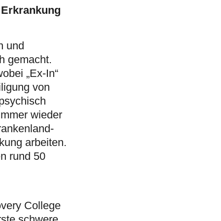
e Erkrankung
n und
ch gemacht.
obei „Ex-In“
iligung von
 psychisch
 immer wieder
Frankenland-
kung arbeiten.
en rund 50
n
overy College
rste schwere