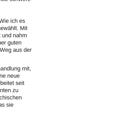
n
 Wie ich es
gewählt. Mit
ut und nahm
er guten
 Weg aus der
handlung mit,
ine neue
eitet seit
enten zu
ychischen
as sie