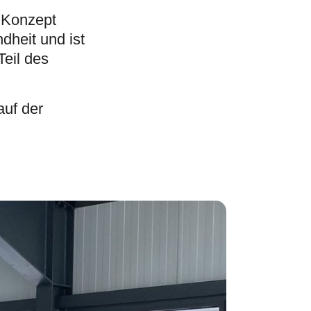
s Konzept
heit und ist
eil des
auf der