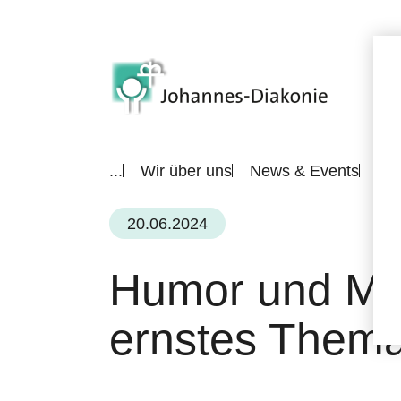
...
Wir über uns
News & Events
All
20.06.2024
Humor und Mu
ernstes Them