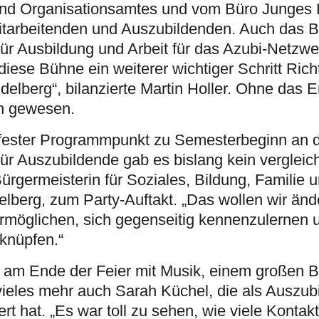
nd Organisationsamtes und vom Büro Junges 
arbeitenden und Auszubildenden. Auch das 
für Ausbildung und Arbeit für das Azubi-Netzwe
iese Bühne ein weiterer wichtiger Schritt Ric
idelberg“, bilanzierte Martin Holler. Ohne das
h gewesen.
ein fester Programmpunkt zu Semesterbeginn an 
ür Auszubildende gab es bislang kein vergleic
ürgermeisterin für Soziales, Bildung, Familie 
elberg, zum Party-Auftakt. „Das wollen wir än
rmöglichen, sich gegenseitig kennenzulernen 
 knüpfen.“
e am Ende der Feier mit Musik, einem großen Bü
 vieles mehr auch Sarah Küchel, die als Auszub
ert hat. „Es war toll zu sehen, wie viele Kontak