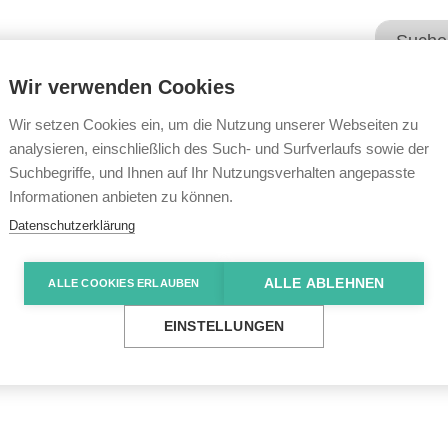
Wir verwenden Cookies
Unsere Angebote
Wir übe
Wir setzen Cookies ein, um die Nutzung unserer Webseiten zu
analysieren, einschließlich des Such- und Surfverlaufs sowie der
Suchbegriffe, und Ihnen auf Ihr Nutzungsverhalten angepasste
e News
Heidelberger Azubis feierten „Ersti-Party“ im 
Informationen anbieten zu können.
Datenschutzerklärung
ALLE ABLEHNEN
ALLE COOKIES ERLAUBEN
zubis feierten „Ersti
EINSTELLUNGEN