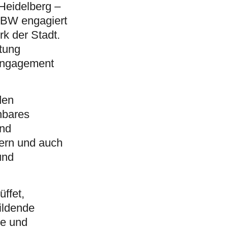
Heidelberg –
BBW engagiert
rk der Stadt.
htung
 Engagement
den
hbares
und
dern und auch
und
ffet,
ildende
te und