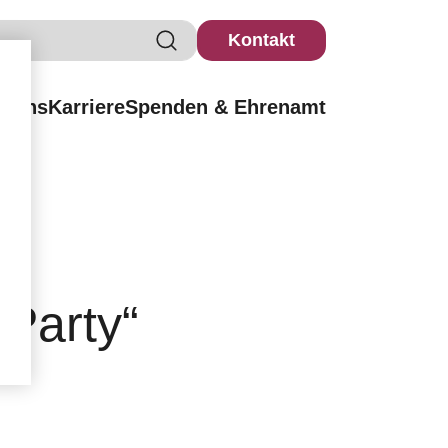
Kontakt
r uns
Karriere
Spenden & Ehrenamt
BBW
-Party“