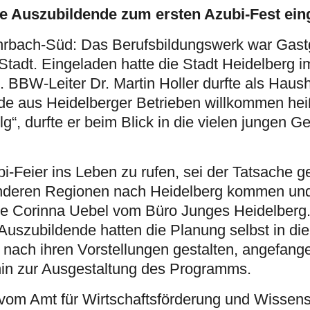
te Auszubildende zum ersten Azubi-Fest ein
hrbach-Süd: Das Berufsbildungswerk war Gastg
r Stadt. Eingeladen hatte die Stadt Heidelber
. BBW-Leiter Dr. Martin Holler durfte als Haush
e aus Heidelberger Betrieben willkommen hei
olg“, durfte er beim Blick in die vielen jungen G
bi-Feier ins Leben zu rufen, sei der Tatsache g
anderen Regionen nach Heidelberg kommen und
rte Corinna Uebel vom Büro Junges Heidelberg
Auszubildende hatten die Planung selbst in di
nach ihren Vorstellungen gestalten, angefang
hin zur Ausgestaltung des Programms.
i vom Amt für Wirtschaftsförderung und Wissen