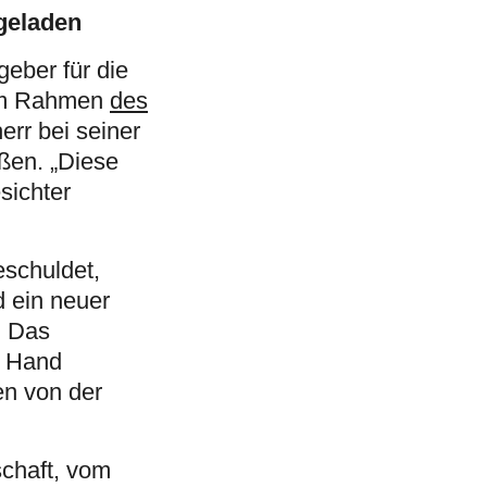
geladen
eber für die
g im Rahmen
des
err bei seiner
ßen. „Diese
esichter
eschuldet,
 ein neuer
. Das
e Hand
en von der
schaft, vom