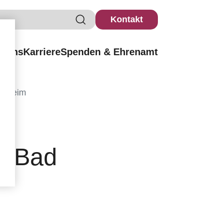
Kontakt
r uns
Karriere
Spenden & Ehrenamt
ntheim
t Bad