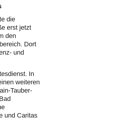
s
e die
 erst jetzt
um den
bereich. Dort
enz- und
esdienst. In
einen weiteren
ain-Tauber-
 Bad
ne
e und Caritas