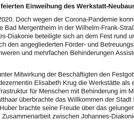
 feierten Einweihung des Werkstatt-Neubau
2020. Doch wegen der Corona-Pandemie konnt
e Bad Mergentheim in der Wilhelm-Frank-Straße
es-Diakonie beteiligte sich an dem Fest rund 
och den angegliederten Förder- und Betreuungs
chweren und mehrfachen Behinderungen Assist
ter Mitwirkung der Beschäftigten den Festgott
ezernentin Elisabeth Krug die Werkstätte als 
nfrastruktur für Menschen mit Behinderung im M
atthaar überbrachte das Willkommen der Stadt
Huber brachte seine Freude über das gelunge
e Zusammenarbeit zwischen Johannes-Diakoni