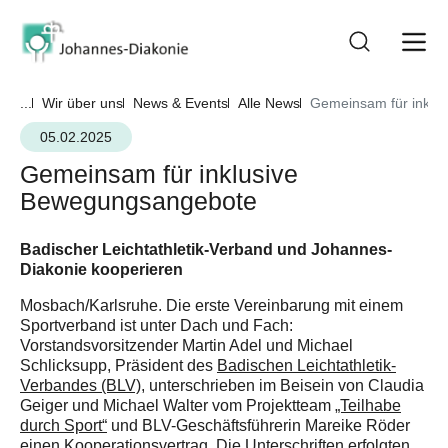
...
Wir über uns
News & Events
Alle News
Gemeinsam für inklu
05.02.2025
Gemeinsam für inklusive
Bewegungsangebote
Badischer Leichtathletik-Verband und Johannes-
Diakonie kooperieren
Mosbach/Karlsruhe. Die erste Vereinbarung mit einem
Sportverband ist unter Dach und Fach:
Vorstandsvorsitzender Martin Adel und Michael
Schlicksupp, Präsident des
Badischen Leichtathletik-
Verbandes (BLV)
, unterschrieben im Beisein von Claudia
Geiger und Michael Walter vom Projektteam
„Teilhabe
durch Sport“
und BLV-Geschäftsführerin Mareike Röder
einen Kooperationsvertrag. Die Unterschriften erfolgten