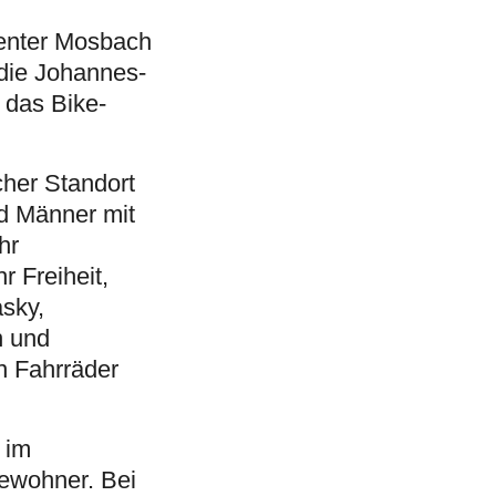
Center Mosbach
 die Johannes-
 das Bike-
her Standort
d Männer mit
hr
r Freiheit,
sky,
n und
n Fahrräder
 im
ewohner. Bei