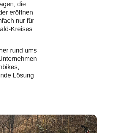
agen, die
der eröffnen
nfach nur für
ald-Kreises
tner rund ums
s Unternehmen
nbikes,
sende Lösung