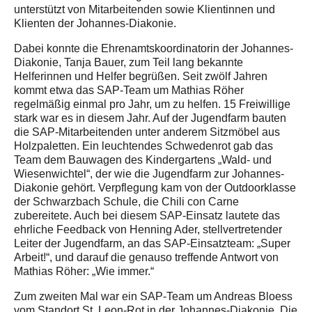
unterstützt von Mitarbeitenden sowie Klientinnen und
Klienten der Johannes-Diakonie.
Dabei konnte die Ehrenamtskoordinatorin der Johannes-
Diakonie, Tanja Bauer, zum Teil lang bekannte
Helferinnen und Helfer begrüßen. Seit zwölf Jahren
kommt etwa das SAP-Team um Mathias Röher
regelmäßig einmal pro Jahr, um zu helfen. 15 Freiwillige
stark war es in diesem Jahr. Auf der Jugendfarm bauten
die SAP-Mitarbeitenden unter anderem Sitzmöbel aus
Holzpaletten. Ein leuchtendes Schwedenrot gab das
Team dem Bauwagen des Kindergartens „Wald- und
Wiesenwichtel“, der wie die Jugendfarm zur Johannes-
Diakonie gehört. Verpflegung kam von der Outdoorklasse
der Schwarzbach Schule, die Chili con Carne
zubereitete. Auch bei diesem SAP-Einsatz lautete das
ehrliche Feedback von Henning Ader, stellvertretender
Leiter der Jugendfarm, an das SAP-Einsatzteam: „Super
Arbeit!“, und darauf die genauso treffende Antwort von
Mathias Röher: „Wie immer.“
Zum zweiten Mal war ein SAP-Team um Andreas Bloess
vom Standort St. Leon-Rot in der Johannes-Diakonie. Die