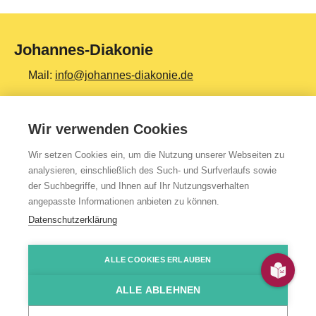
Johannes-Diakonie
Mail:
info@johannes-diakonie.de
Tel:
06261 - 88-0
Wir verwenden Cookies
Wir setzen Cookies ein, um die Nutzung unserer Webseiten zu
Top Themen
analysieren, einschließlich des Such- und Surfverlaufs sowie
der Suchbegriffe, und Ihnen auf Ihr Nutzungsverhalten
Teilhabe & Assistenz
angepasste Informationen anbieten zu können.
Altenpflege
Datenschutzerklärung
Gesundheit & Kliniken
ALLE COOKIES ERLAUBEN
Jugendhilfe
Presse
Impressum
Kontakt
Über uns
Datenschutzerklärung
HinSchG-/LkSG-Hinweis
JoDi Shop
Bildung & Ausbildung
ALLE ABLEHNEN