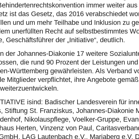
Behindertenrechtskonvention immer weiter aus
tz ist das Gesetz, das 2016 verabschiedet wor
llen und um mehr Teilhabe und Inklusion zu ge
dem unerfüllten Recht auf selbstbestimmtes W
 Geschäftsführer der „Initiative“, deutlich.
neben der Johannes-Diakonie 17 weitere Sozialun
sen, die rund 90 Prozent der Leistungen und
en-Württemberg gewährleisten. Als Verband v
le Mitglieder verpflichtet, ihre Angebote gemäß
weiterzuentwickeln.
ITIATIVE isind: Badischer Landesverein für inn
s, Stiftung St. Franziskus, Johannes-Diakonie
ndenhof, Nikolauspflege, Voelker-Gruppe, Evan
fhaus Herten, Vinzenz von Paul, Caritasverban
a GmbH, LAG Lautenbach e.V., Mariaberg e.V, D