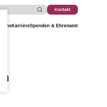
Kontakt
r uns
Karriere
Spenden & Ehrenamt
m
em