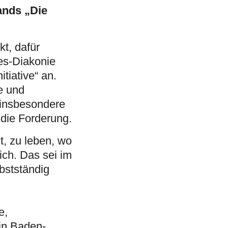
ands „Die
t, dafür
es-Diakonie
tiative“ an.
e und
 insbesondere
die Forderung.
, zu leben, wo
ich. Das sei im
bstständig
e,
in Baden-