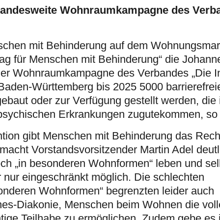
t landesweite Wohnraumkampagne des Verb
chen mit Behinderung auf dem Wohnungsmark
Tag für Menschen mit Behinderung“ die Johann
einer Wohnraumkampagne des Verbandes „Die Ini
 Baden-Württemberg bis 2025 5000 barrierefrei
baut oder zur Verfügung gestellt werden, die
psychischen Erkrankungen zugutekommen, so 
tion gibt Menschen mit Behinderung das Recht
macht Vorstandsvorsitzender Martin Adel deutl
och „in besonderen Wohnformen“ leben und sel
 nur eingeschränkt möglich. Die schlechten
nderen Wohnformen“ begrenzten leider auch
nnes-Diakonie, Menschen beim Wohnen die voll
tige Teilhabe zu ermöglichen. Zudem gebe es 