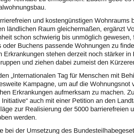
ialwohnungsbau.
rrierefreien und kostengünstigen Wohnraums b
en ländlichen Raum gleichermaßen, ergänzt Vo
nheit schon schwierig bis unmöglich gewesen, f
s oder Buchens passende Wohnungen zu find
 Erkrankungen stehen derzeit noch stärker in
gruppen und ziehen dabei zumeist den Kürzere
t den „Internationalen Tag für Menschen mit Be
andesweite Kampagne, um auf die Wohnungsnot
schen Erkrankungen aufmerksam zu machen. Z
itiative“ auch mit einer Petition an den Landt
äge zur Realisierung der 5000 barrierefreien 
oben werden.
de bei der Umsetzung des Bundesteilhabegeset