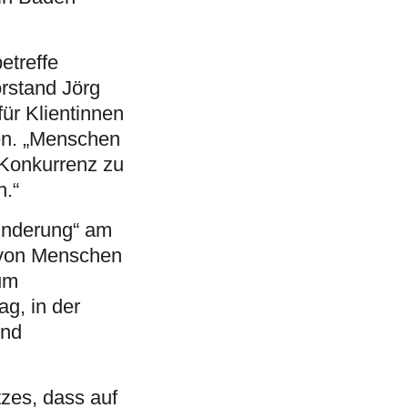
etreffe
rstand Jörg
ür Klientinnen
en. „Menschen
 Konkurrenz zu
n.“
hinderung“ am
 von Menschen
um
ag, in der
und
zes, dass auf