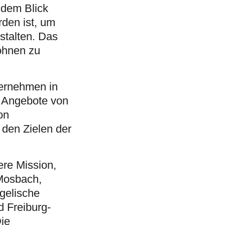
 dem Blick
den ist, um
stalten. Das
ohnen zu
ternehmen in
 Angebote von
on
 den Zielen der
ere Mission,
 Mosbach,
gelische
d Freiburg-
ie